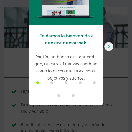
¡Te damos la bienvenida a
U
nuestra nueva web!
Por fín, un banco que entiende
Ca
FONDOS DE INVERSIÓN
que, nuestras finanzas cambian
a
como lo hacen nuestras vidas,
a
objetivos y sueños.
Elige un plan de inversión a tu medida
Participa de los mercados financieros de Renta
Fija y Variable
Benefíciate del asesoramiento y gestión de
profesionales especializados