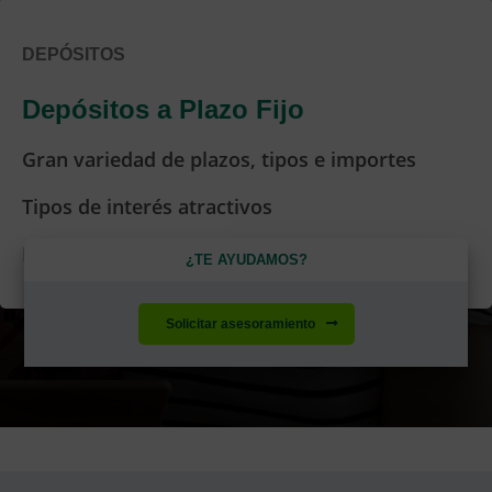
DEPÓSITOS
Depósitos a Plazo Fijo
Gran variedad de plazos, tipos e importes
Tipos de interés atractivos
Infórmate sobre tu inversión en Ruralvía
¿TE AYUDAMOS?
Solicitar asesoramiento