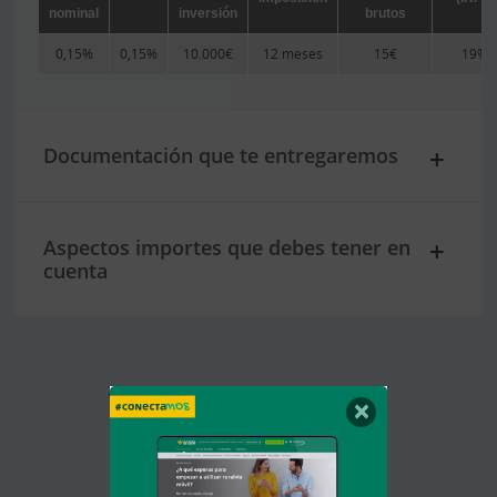
nominal
inversión
brutos
0,15%
0,15%
10.000€
12 meses
15€
19%
Documentación que te entregaremos
Aspectos importes que debes tener en
cuenta
También te puede
×
interesar