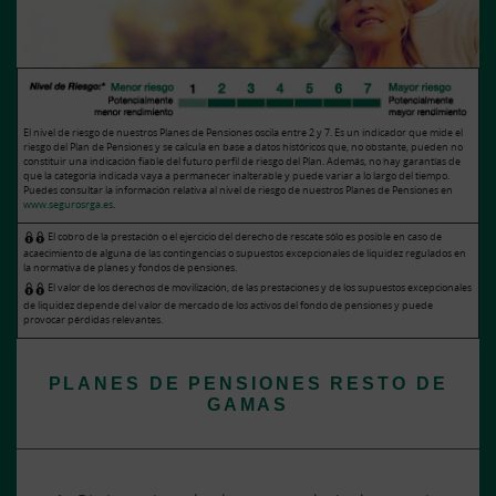
El nivel de riesgo de nuestros Planes de Pensiones oscila entre 2 y 7. Es un indicador que mide el
riesgo del Plan de Pensiones y se calcula en base a datos históricos que, no obstante, pueden no
constituir una indicación fiable del futuro perfil de riesgo del Plan. Además, no hay garantías de
que la categoría indicada vaya a permanecer inalterable y puede variar a lo largo del tiempo.
Puedes consultar la información relativa al nivel de riesgo de nuestros Planes de Pensiones en
www.segurosrga.es
.
El cobro de la prestación o el ejercicio del derecho de rescate sólo es posible en caso de
acaecimiento de alguna de las contingencias o supuestos excepcionales de liquidez regulados en
la normativa de planes y fondos de pensiones.
El valor de los derechos de movilización, de las prestaciones y de los supuestos excepcionales
de liquidez depende del valor de mercado de los activos del fondo de pensiones y puede
provocar pérdidas relevantes.
PLANES DE PENSIONES RESTO DE
GAMAS