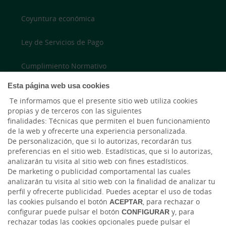
Coyuntura económica
Ley de Servicios de Pago
Cumplimiento Normativo
Esta página web usa cookies
Accesibilidad
Te informamos que el presente sitio web utiliza cookies
propias y de terceros con las siguientes
finalidades: Técnicas que permiten el buen funcionamiento
LinkedIn
de la web y ofrecerte una experiencia personalizada.
De personalización, que si lo autorizas, recordarán tus
Instagram
preferencias en el sitio web. Estadísticas, que si lo autorizas,
analizarán tu visita al sitio web con fines estadísticos.
De marketing o publicidad comportamental las cuales
analizarán tu visita al sitio web con la finalidad de analizar tu
perfil y ofrecerte publicidad. Puedes aceptar el uso de todas
las cookies pulsando el botón
ACEPTAR
, para rechazar o
configurar puede pulsar el botón
CONFIGURAR
y, para
rechazar todas las cookies opcionales puede pulsar el