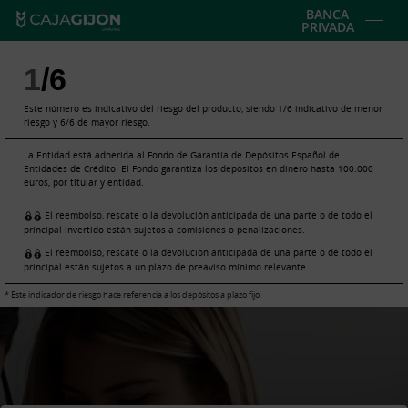
Skip
BANCA
PRIVADA
to
main
1
/6
contentt
Este número es indicativo del riesgo del producto, siendo 1/6 indicativo de menor
riesgo y 6/6 de mayor riesgo.
La Entidad está adherida al Fondo de Garantía de Depósitos Español de
Entidades de Crédito. El Fondo garantiza los depósitos en dinero hasta 100.000
euros, por titular y entidad.
El reembolso, rescate o la devolución anticipada de una parte o de todo el
principal invertido están sujetos a comisiones o penalizaciones.
El reembolso, rescate o la devolución anticipada de una parte o de todo el
principal están sujetos a un plazo de preaviso mínimo relevante.
* Este indicador de riesgo hace referencia a los depósitos a plazo fijo