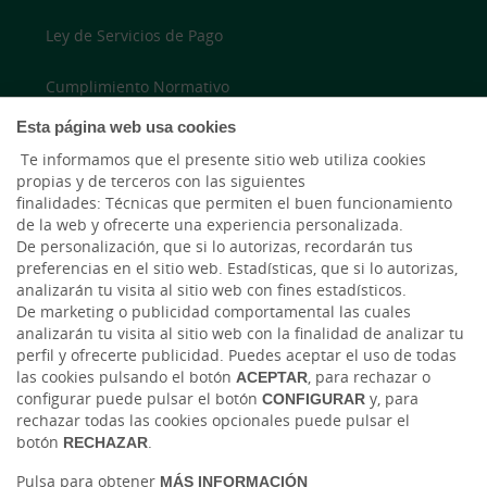
Ley de Servicios de Pago
Cumplimiento Normativo
Esta página web usa cookies
Accesibilidad
Te informamos que el presente sitio web utiliza cookies
propias y de terceros con las siguientes
finalidades: Técnicas que permiten el buen funcionamiento
LinkedIn
de la web y ofrecerte una experiencia personalizada.
De personalización, que si lo autorizas, recordarán tus
Instagram
preferencias en el sitio web. Estadísticas, que si lo autorizas,
analizarán tu visita al sitio web con fines estadísticos.
De marketing o publicidad comportamental las cuales
analizarán tu visita al sitio web con la finalidad de analizar tu
perfil y ofrecerte publicidad. Puedes aceptar el uso de todas
las cookies pulsando el botón
ACEPTAR
, para rechazar o
configurar puede pulsar el botón
CONFIGURAR
y, para
rechazar todas las cookies opcionales puede pulsar el
botón
RECHAZAR
.
Tablón de anuncios
Tipos de cambio
Aviso legal
Política de cookies
Protección de datos
Pulsa para obtener
MÁS INFORMACIÓN