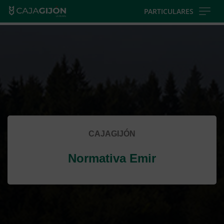
Skip
PARTICULARES
to
Cargando
main
contenido,
contentt
por
favor
espere...
CAJAGIJÓN
Normativa Emir