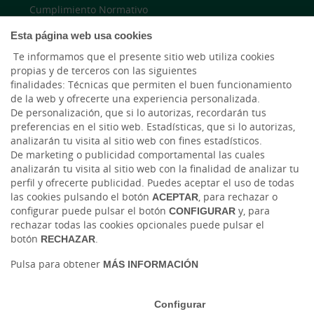
Cumplimiento Normativo
Esta página web usa cookies
Accesibilidad
Te informamos que el presente sitio web utiliza cookies
propias y de terceros con las siguientes
finalidades: Técnicas que permiten el buen funcionamiento
LinkedIn
de la web y ofrecerte una experiencia personalizada.
De personalización, que si lo autorizas, recordarán tus
Instagram
preferencias en el sitio web. Estadísticas, que si lo autorizas,
analizarán tu visita al sitio web con fines estadísticos.
De marketing o publicidad comportamental las cuales
analizarán tu visita al sitio web con la finalidad de analizar tu
perfil y ofrecerte publicidad. Puedes aceptar el uso de todas
las cookies pulsando el botón
ACEPTAR
, para rechazar o
configurar puede pulsar el botón
CONFIGURAR
y, para
rechazar todas las cookies opcionales puede pulsar el
botón
RECHAZAR
.
Tablón de anuncios
Tipos de cambio
Aviso legal
Política de cookies
Protección de datos
Pulsa para obtener
MÁS INFORMACIÓN
Ⓒ Ruralvía, Caja Rural de Gijón, 2026. Todos los derechos reservados
Configurar