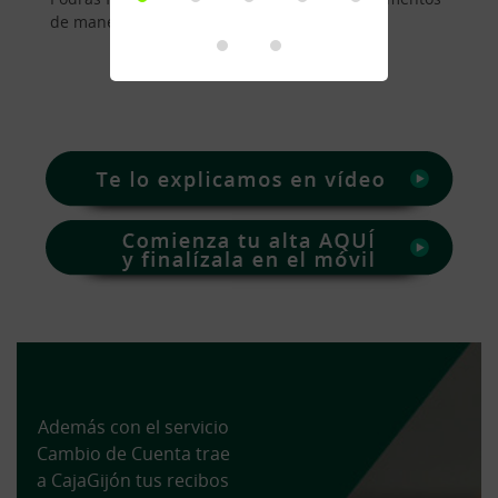
de manera online.
Además con el servicio
Cambio de Cuenta trae
a CajaGijón tus recibos