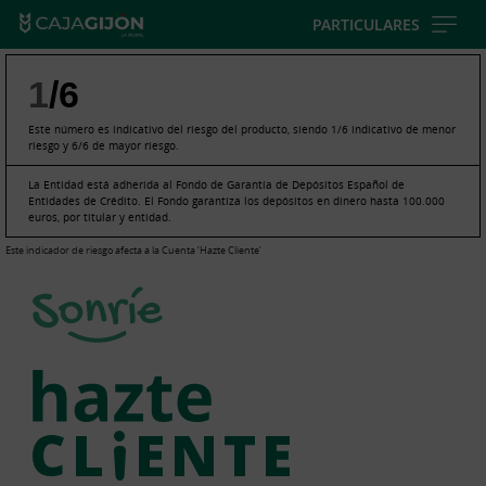
Skip
PARTICULARES
to
main
1
/6
contentt
Este número es indicativo del riesgo del producto, siendo 1/6 indicativo de menor
riesgo y 6/6 de mayor riesgo.
La Entidad está adherida al Fondo de Garantía de Depósitos Español de
Entidades de Crédito. El Fondo garantiza los depósitos en dinero hasta 100.000
euros, por titular y entidad.
Este indicador de riesgo afecta a la Cuenta ‘Hazte Cliente’
Cargando
contenido,
por
favor
espere...