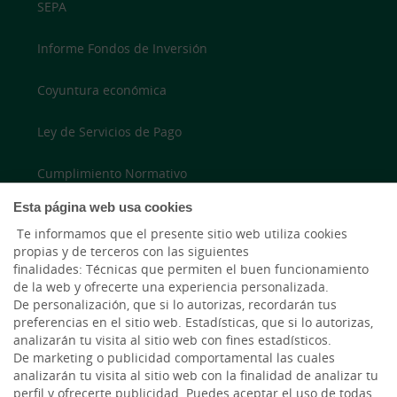
SEPA
Informe Fondos de Inversión
Coyuntura económica
Ley de Servicios de Pago
Cumplimiento Normativo
Esta página web usa cookies
Accesibilidad
Te informamos que el presente sitio web utiliza cookies
propias y de terceros con las siguientes
finalidades: Técnicas que permiten el buen funcionamiento
LinkedIn
de la web y ofrecerte una experiencia personalizada.
De personalización, que si lo autorizas, recordarán tus
Instagram
preferencias en el sitio web. Estadísticas, que si lo autorizas,
analizarán tu visita al sitio web con fines estadísticos.
De marketing o publicidad comportamental las cuales
analizarán tu visita al sitio web con la finalidad de analizar tu
perfil y ofrecerte publicidad. Puedes aceptar el uso de todas