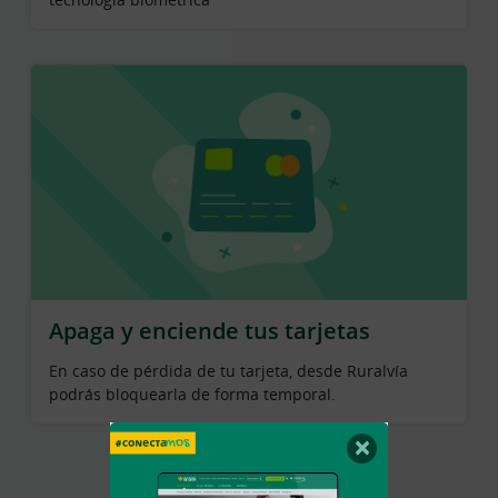
Apaga y enciende tus tarjetas
En caso de pérdida de tu tarjeta, desde Ruralvía
podrás bloquearla de forma temporal.
×