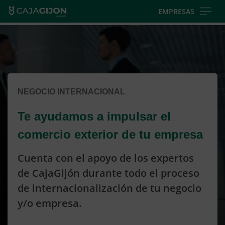
Skip
EMPRESAS
to
Cargando
main
contenido,
contentt
por
favor
espere...
NEGOCIO INTERNACIONAL
Te ayudamos a impulsar el
comercio exterior de tu empresa
Cuenta con el apoyo de los expertos
de CajaGijón durante todo el proceso
de internacionalización de tu negocio
y/o empresa.