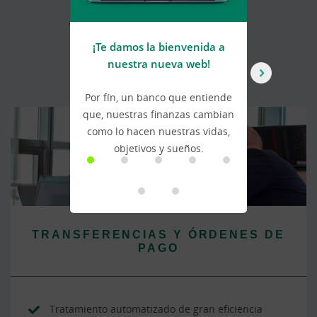
También te puede
¡Te damos la bienvenida a
U
interesar
nuestra nueva web!
Por fín, un banco que entiende
Ca
que, nuestras finanzas cambian
a
como lo hacen nuestras vidas,
a
objetivos y sueños.
TRANSFERENCIAS Y ÓRDENES DE
PAGO
Tratamiento automatizado de gran eficiencia