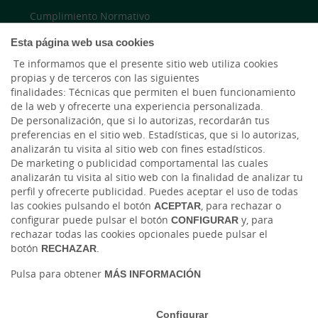
Cumplimiento Normativo
Esta página web usa cookies
Accesibilidad
Te informamos que el presente sitio web utiliza cookies
propias y de terceros con las siguientes
finalidades: Técnicas que permiten el buen funcionamiento
LinkedIn
de la web y ofrecerte una experiencia personalizada.
De personalización, que si lo autorizas, recordarán tus
Instagram
preferencias en el sitio web. Estadísticas, que si lo autorizas,
analizarán tu visita al sitio web con fines estadísticos.
De marketing o publicidad comportamental las cuales
analizarán tu visita al sitio web con la finalidad de analizar tu
perfil y ofrecerte publicidad. Puedes aceptar el uso de todas
las cookies pulsando el botón
ACEPTAR
, para rechazar o
configurar puede pulsar el botón
CONFIGURAR
y, para
rechazar todas las cookies opcionales puede pulsar el
botón
RECHAZAR
.
Tablón de anuncios
Tipos de cambio
Aviso legal
Política de cookies
Protección de datos
Pulsa para obtener
MÁS INFORMACIÓN
Ⓒ Ruralvía, Caja Rural de Gijón, 2026. Todos los derechos reservados
Configurar