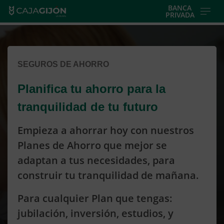
Skip
BANCA
PRIVADA
to
Cargando
main
contenido,
contentt
por
SEGUROS DE AHORRO
favor
espere...
Planifica tu ahorro para la
tranquilidad de tu futuro
Empieza a ahorrar hoy con nuestros
Planes de Ahorro que mejor se
adaptan a tus necesidades, para
construir tu tranquilidad de mañana.
Para cualquier Plan que tengas:
jubilación, inversión, estudios, y