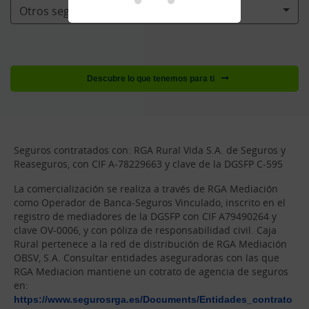
Otros seguros pensados para ti
Descubre lo que tenemos para ti
Seguros contratados con: RGA Rural Vida S.A. de Seguros y
Reaseguros, con CIF A-78229663 y clave de la DGSFP C-595
La comercialización se realiza a través de RGA Mediación
como Operador de Banca-Seguros Vinculado, inscrito en el
registro de mediadores de la DGSFP con CIF A79490264 y
clave OV-0006, y con póliza de responsabilidad civil. Caja
Rural pertenece a la red de distribución de RGA Mediación
OBSV, S.A. Consultar entidades aseguradoras con las que
RGA Mediacion mantiene un cotrato de agencia de seguros
en:
https://www.segurosrga.es/Documents/Entidades_contrato