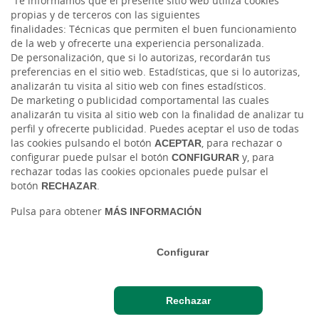
Te informamos que el presente sitio web utiliza cookies
propias y de terceros con las siguientes
finalidades: Técnicas que permiten el buen funcionamiento
LinkedIn
de la web y ofrecerte una experiencia personalizada.
De personalización, que si lo autorizas, recordarán tus
Instagram
preferencias en el sitio web. Estadísticas, que si lo autorizas,
analizarán tu visita al sitio web con fines estadísticos.
De marketing o publicidad comportamental las cuales
analizarán tu visita al sitio web con la finalidad de analizar tu
perfil y ofrecerte publicidad. Puedes aceptar el uso de todas
las cookies pulsando el botón
ACEPTAR
, para rechazar o
configurar puede pulsar el botón
CONFIGURAR
y, para
rechazar todas las cookies opcionales puede pulsar el
botón
RECHAZAR
.
Tablón de anuncios
Tipos de cambio
Aviso legal
Política de cookies
Protección de datos
Pulsa para obtener
MÁS INFORMACIÓN
Ⓒ Ruralvía, Caja Rural de Gijón, 2026. Todos los derechos reservados
Configurar
Rechazar