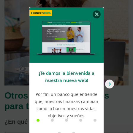
×
¡Te damos la bienvenida a
U
nuestra nueva web!
Otros seguros pensados
Por fín, un banco que entiende
Ca
que, nuestras finanzas cambian
a
para ti
como lo hacen nuestras vidas,
a
objetivos y sueños.
¿En qué seguro estás interesado?