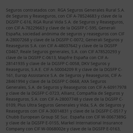
Seguros contratados con: RGA Seguros Generales Rural S.A.
de Seguros y Reaseguros, con CIF A-78524683 y clave de la
DGSFP C-616, RGA Rural Vida S.A. de Seguros y Reaseguros,
con CIF A-78229663 y clave de la DGSFP C-595, Generali
España, sociedad anónima de seguros y reaseguros con CIF
A-28007268 y clave de la DGSFP C-0072, Generali Seguros y
Reaseguros S.A. con CIF A-48037642 y clave de la DGSFP
C0467, Reale Seguros generales, S.A. con CIF A78520293 y
clave de la DGSFP C-0613, Mapfre España con CIF A-
28141935 y clave de la DGSFP C-0058, DKV Seguros y
Reaseguros, S.A.E. CIF A-50004209 R y clave de la DGSFP C-
161, Europ Assistance S.A. de Seguros y Reaseguros, CIF A-
28461994 y clave de la DGSFP C-0668, AXA Seguros
Generales, S.A. de Seguros y Reaseguros con CIF A-60917978
y clave de la DGSFP C-0723, Allianz, Compañía de Seguros y
Reaseguros, S.A. con CIF A-28007748 y clave de la DGSFP C-
0109, Plus Ultra Seguros Generales y Vida, S.A. de Seguros y
Reaseguros con CIF A-30014831 y clave de la DGSFP C-0517 y
Chubb European Group SE Suc. España con CIF W-0067389G
y clave de la DGSFP E-0155, Markel International Insurance
Company con CIF W-0068002e y clave de la DGSFP E-0163,