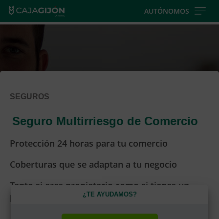
Skip
AUTÓNOMOS
to
main
contentt
SEGUROS
Seguro Multirriesgo de Comercio
Protección 24 horas para tu comercio
Coberturas que se adaptan a tu negocio
Tanto si eres propietario como si tienes un
¿TE AYUDAMOS?
local alquilado