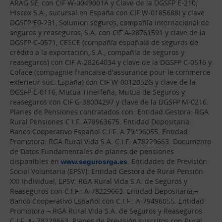
ARAG SE, con CIF W-0049001A y Clave de la DGSFP E-210,
Hiscox S.A., sucursal en España con CIF W-0185688I y clave
DGSFP E0-231, Solunion seguros, compañía internacional de
seguros y reaseguros, S.A. con CIF A-28761591 y clave de la
DGSFP C-0571, CESCE (compañía española de seguros de
crédito a la exportación, S.A., compañía de seguros y
reaseguros) con CIF A-28264034 y clave de la DGSFP C-0516 y
Coface (compagnie francaise d'assurance pour le commerce
exterieur suc. España) con CIF W-0012052G y clave de la
DGSFP E-0116, Mutua Tinerfeña, Mutua de Seguros y
reaseguros con CIF G-38004297 y clave de la DGSFP M-0216.
Planes de Pensiones contratados con: Entidad Gestora: RGA
Rural Pensiones C.I.F. A78963675. Entidad Depositaria:
Banco Cooperativo Español C.I.F. A 79496055. Entidad
Promotora: RGA Rural Vida S.A. C.I.F. A78229663. Documento
de Datos Fundamentales de planes de pensiones
disponibles en
www.segurosrga.es
. Entidades de Previsión
Social Voluntaria (EPSV): Entidad Gestora de Rural Pensión
XXI Individual, EPSV: RGA Rural Vida S.A. de Seguros y
Reaseguros con C.I.F.: A-78229663. Entidad Depositaria,¬
Banco Cooperativo Español con C.I.F.: A-79496055. Entidad
Promotora ¬ RGA Rural Vida S.A. de Seguros y Reaseguros
C.I.F. A- 78229663. Planes de Previsión suscritos con Rural