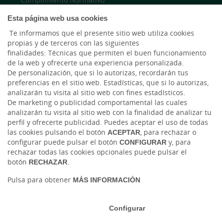
Esta página web usa cookies
Accesibilidad
Te informamos que el presente sitio web utiliza cookies
propias y de terceros con las siguientes
finalidades: Técnicas que permiten el buen funcionamiento
LinkedIn
de la web y ofrecerte una experiencia personalizada.
De personalización, que si lo autorizas, recordarán tus
Instagram
preferencias en el sitio web. Estadísticas, que si lo autorizas,
analizarán tu visita al sitio web con fines estadísticos.
De marketing o publicidad comportamental las cuales
analizarán tu visita al sitio web con la finalidad de analizar tu
perfil y ofrecerte publicidad. Puedes aceptar el uso de todas
las cookies pulsando el botón
ACEPTAR
, para rechazar o
configurar puede pulsar el botón
CONFIGURAR
y, para
rechazar todas las cookies opcionales puede pulsar el
botón
RECHAZAR
.
Tablón de anuncios
Tipos de cambio
Aviso legal
Política de cookies
Protección de datos
Pulsa para obtener
MÁS INFORMACIÓN
Ⓒ Ruralvía, Caja Rural de Gijón, 2026. Todos los derechos reservados
Configurar