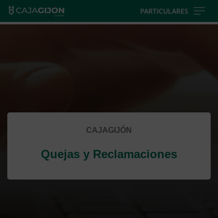
Skip
PARTICULARES
to
Cargando
main
contenido,
contentt
por
favor
espere...
CAJAGIJÓN
Quejas y Reclamaciones