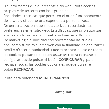
Accesibilidad
Te informamos que el presente sitio web utiliza cookies
propias y de terceros con las siguientes
finalidades: Técnicas que permiten el buen funcionamiento
LinkedIn
de la web y ofrecerte una experiencia personalizada.
De personalización, que si lo autorizas, recordarán tus
Instagram
preferencias en el sitio web. Estadísticas, que si lo autorizas,
analizarán tu visita al sitio web con fines estadísticos.
De marketing o publicidad comportamental las cuales
analizarán tu visita al sitio web con la finalidad de analizar tu
perfil y ofrecerte publicidad. Puedes aceptar el uso de todas
las cookies pulsando el botón
ACEPTAR
, para rechazar o
configurar puede pulsar el botón
CONFIGURAR
y, para
rechazar todas las cookies opcionales puede pulsar el
botón
RECHAZAR
.
Tablón de anuncios
Tipos de cambio
Aviso legal
Política de cookies
Protección de datos
Pulsa para obtener
MÁS INFORMACIÓN
Ⓒ Ruralvía, Caja Rural de Gijón, 2026. Todos los derechos reservados
Configurar
Rechazar