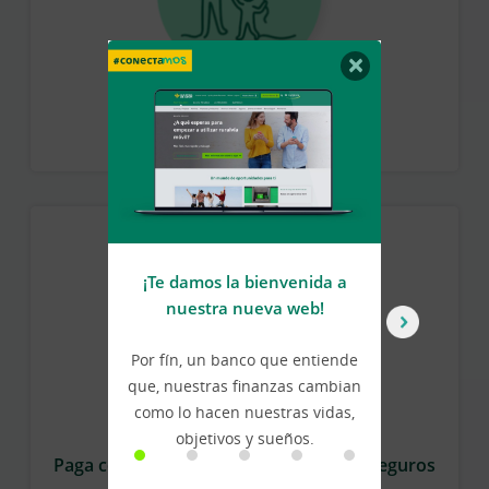
×
Experiencias de ocio
¡Te damos la bienvenida a
U
nuestra nueva web!
Por fín, un banco que entiende
Ca
que, nuestras finanzas cambian
a
como lo hacen nuestras vidas,
a
objetivos y sueños.
Paga cómodamente fraccionando tus seguros