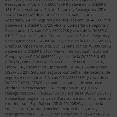
Reaseguros, S.A.E. CIF A-50004209 R y clave de la DGSFP C-
161, Europ Assistance S.A. de Seguros y Reaseguros, CIF A-
28461994 y clave de la DGSFP C-0668, AXA Seguros
Generales, S.A. de Seguros y Reaseguros con CIF A-60917978
y clave de la DGSFP C-0723, Allianz, Compañía de Seguros y
Reaseguros, S.A. con CIF A-28007748 y clave de la DGSFP C-
0109, Plus Ultra Seguros Generales y Vida, S.A. de Seguros y
Reaseguros con CIF A-30014831 y clave de la DGSFP C-0517 y
Chubb European Group SE Suc. España con CIF W-0067389G
y clave de la DGSFP E-0155, Markel International Insurance
Company con CIF W-0068002e y clave de la DGSFP E-0163,
ARAG SE, con CIF W-0049001A y Clave de la DGSFP E-210,
Hiscox S.A., sucursal en España con CIF W-0185688I y clave
DGSFP E0-231, Solunion seguros, compañía internacional de
seguros y reaseguros, S.A. con CIF A-28761591 y clave de la
DGSFP C-0571, CESCE (compañía española de seguros de
crédito a la exportación, S.A., compañía de seguros y
reaseguros) con CIF A-28264034 y clave de la DGSFP C-0516 y
Coface (compagnie francaise d'assurance pour le commerce
exterieur suc. España) con CIF W-0012052G y clave de la
DGSFP E-0116, Mutua Tinerfeña, Mutua de Seguros y
reaseguros con CIF G-38004297 y clave de la DGSFP M-0216.