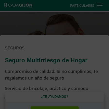
Skip
PARTICULARES
to
main
contentt
SEGUROS
Seguro Multirriesgo de Hogar
Compromiso de calidad: Si no cumplimos, te
regalamos un año de seguro
Servicio de bricolaje, práctico y cómodo
¿TE AYUDAMOS?
Para propietarios e inquilinos