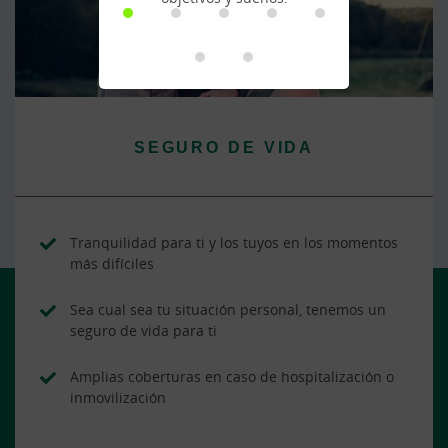
SEGURO DE VIDA
Tranquilidad para ti y los tuyos en los momentos
más difíciles
Sea cual sea tu situación personal, tenemos un
seguro de vida para ti
Amplias coberturas en caso de hospitalización o
inmovilización