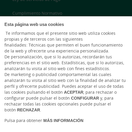
Cumplimiento Normativo
Esta página web usa cookies
Accesibilidad
Te informamos que el presente sitio web utiliza cookies
propias y de terceros con las siguientes
finalidades: Técnicas que permiten el buen funcionamiento
LinkedIn
de la web y ofrecerte una experiencia personalizada.
De personalización, que si lo autorizas, recordarán tus
Instagram
preferencias en el sitio web. Estadísticas, que si lo autorizas,
analizarán tu visita al sitio web con fines estadísticos.
De marketing o publicidad comportamental las cuales
analizarán tu visita al sitio web con la finalidad de analizar tu
perfil y ofrecerte publicidad. Puedes aceptar el uso de todas
las cookies pulsando el botón
ACEPTAR
, para rechazar o
configurar puede pulsar el botón
CONFIGURAR
y, para
rechazar todas las cookies opcionales puede pulsar el
botón
RECHAZAR
.
Tablón de anuncios
Tipos de cambio
Aviso legal
Política de cookies
Protección de datos
Pulsa para obtener
MÁS INFORMACIÓN
Ⓒ Ruralvía, Caja Rural de Gijón, 2026. Todos los derechos reservados