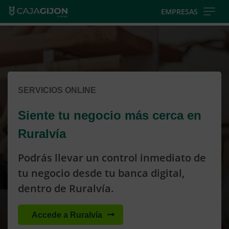
Skip
EMPRESAS
to
Cargando
main
contenido,
contentt
por
favor
espere...
SERVICIOS ONLINE
Siente tu negocio más cerca en
Ruralvía
Podrás llevar un control inmediato de
tu negocio desde tu banca digital,
dentro de Ruralvía.
Accede a Ruralvía