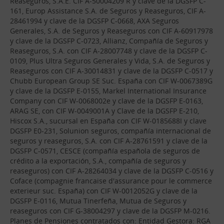
Reaseguros, S.A.E. CIF A-50004209 R y clave de la DGSFP C-
161, Europ Assistance S.A. de Seguros y Reaseguros, CIF A-
28461994 y clave de la DGSFP C-0668, AXA Seguros
Generales, S.A. de Seguros y Reaseguros con CIF A-60917978
y clave de la DGSFP C-0723, Allianz, Compañía de Seguros y
Reaseguros, S.A. con CIF A-28007748 y clave de la DGSFP C-
0109, Plus Ultra Seguros Generales y Vida, S.A. de Seguros y
Reaseguros con CIF A-30014831 y clave de la DGSFP C-0517 y
Chubb European Group SE Suc. España con CIF W-0067389G
y clave de la DGSFP E-0155, Markel International Insurance
Company con CIF W-0068002e y clave de la DGSFP E-0163,
ARAG SE, con CIF W-0049001A y Clave de la DGSFP E-210,
Hiscox S.A., sucursal en España con CIF W-0185688I y clave
DGSFP E0-231, Solunion seguros, compañía internacional de
seguros y reaseguros, S.A. con CIF A-28761591 y clave de la
DGSFP C-0571, CESCE (compañía española de seguros de
crédito a la exportación, S.A., compañía de seguros y
reaseguros) con CIF A-28264034 y clave de la DGSFP C-0516 y
Coface (compagnie francaise d'assurance pour le commerce
exterieur suc. España) con CIF W-0012052G y clave de la
DGSFP E-0116, Mutua Tinerfeña, Mutua de Seguros y
reaseguros con CIF G-38004297 y clave de la DGSFP M-0216.
Planes de Pensiones contratados con: Entidad Gestora: RGA