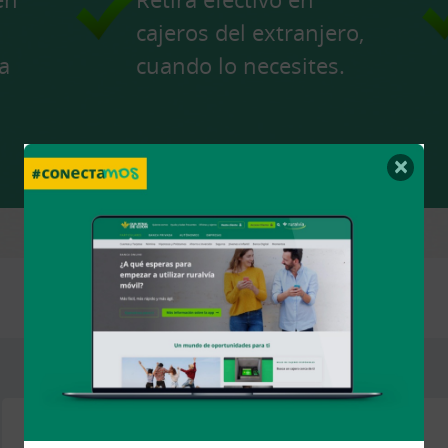
cajeros del extranjero,
a
cuando lo necesites.
×
Viajar con mi tarjeta