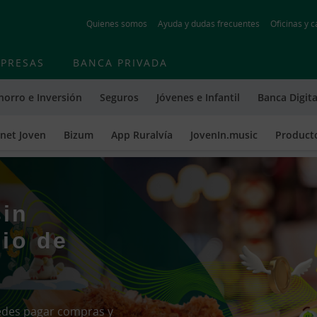
Skip
Quienes somos
Ayuda y dudas frecuentes
Oficinas y c
to
main
contentt
PRESAS
BANCA PRIVADA
horro e Inversión
Seguros
Jóvenes e Infantil
Banca Digita
net Joven
Bizum
App Ruralvía
JovenIn.music
Producto
sin
io de
uedes pagar compras y