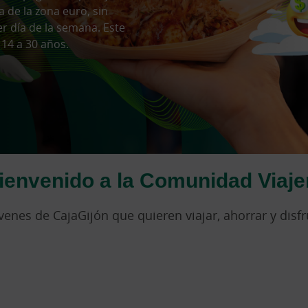
a de la zona euro, sin
r día de la semana. Este
 14 a 30 años.
ienvenido a la Comunidad Viaje
óvenes de CajaGijón que quieren viajar, ahorrar y disf