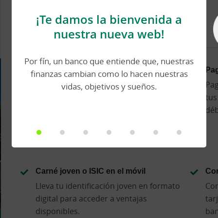
Viajar así sí renta
¡Te damos la bienvenida a
nuestra nueva web!
Por fín, un banco que entiende que, nuestras
Descuentos en viajes, ocio y cultura
Pag
finanzas cambian como lo hacen nuestras
Accede a promociones y ventajas para
Pag
vidas, objetivos y sueños.
jóvenes en viajes, experiencias, ocio y
tus
cultura.
déb
Carné joven o ISIC en el móvil
Con
Lleva tu identificación joven en formato
Con
digital para acceder a ventajas
tar
disponibles.
ban