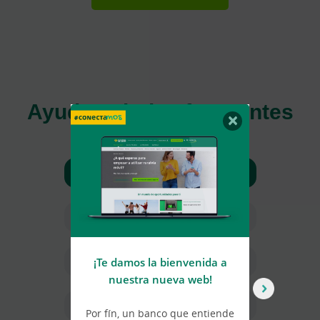
Ayuda y dudas frecuentes
×
Ventajas Joven in
Viajes y descuentos
Fondos de inversión
¡Te damos la bienvenida a
U
nuestra nueva web!
Seguridad y uso digital
Por fín, un banco que entiende
Ca