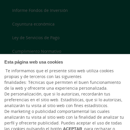
Informe Fondos de Inversión
Coyuntura económica
Ley de Servicios de Pago
Cumplimiento Normativo
Esta página web usa cookies
Accesibilidad
Te informamos que el presente sitio web utiliza cookies
propias y de terceros con las siguientes
finalidades: Técnicas que permiten el buen funcionamiento
LinkedIn
de la web y ofrecerte una experiencia personalizada.
De personalización, que si lo autorizas, recordarán tus
Instagram
preferencias en el sitio web. Estadísticas, que si lo autorizas,
analizarán tu visita al sitio web con fines estadísticos.
De marketing o publicidad comportamental las cuales
analizarán tu visita al sitio web con la finalidad de analizar tu
perfil y ofrecerte publicidad. Puedes aceptar el uso de todas
las cookies pulsando el botón
ACEPTAR
, para rechazar o