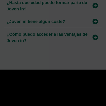
¿Hasta qué edad puedo formar parte de
en Vip District?
Joven in?
¿Qué debo tener en cuenta antes de
invertir?
¿Las promociones y descuentos están
¿Joven in tiene algún coste?
siempre disponibles?
¿Cómo puedo acceder a las ventajas de
Joven in?