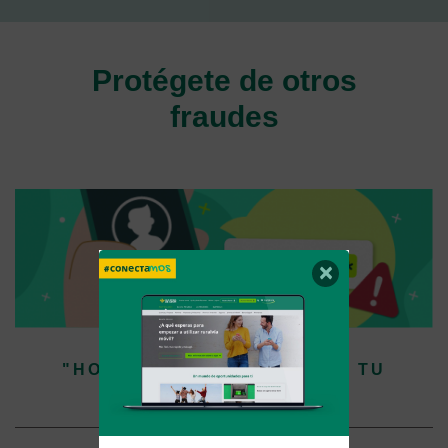
Protégete de otros
fraudes
×
"HOLA, SOY UN GESTOR DE TU
ENTIDAD"