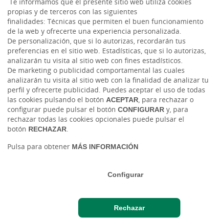
Te informamos que el presente sitio web utiliza cookies
propias y de terceros con las siguientes
finalidades: Técnicas que permiten el buen funcionamiento
LinkedIn
de la web y ofrecerte una experiencia personalizada.
De personalización, que si lo autorizas, recordarán tus
Instagram
preferencias en el sitio web. Estadísticas, que si lo autorizas,
analizarán tu visita al sitio web con fines estadísticos.
De marketing o publicidad comportamental las cuales
analizarán tu visita al sitio web con la finalidad de analizar tu
perfil y ofrecerte publicidad. Puedes aceptar el uso de todas
las cookies pulsando el botón
ACEPTAR
, para rechazar o
configurar puede pulsar el botón
CONFIGURAR
y, para
rechazar todas las cookies opcionales puede pulsar el
botón
RECHAZAR
.
Tablón de anuncios
Tipos de cambio
Aviso legal
Política de cookies
Protección de datos
Pulsa para obtener
MÁS INFORMACIÓN
Ⓒ Ruralvía, Caja Rural de Gijón, 2026. Todos los derechos reservados
Configurar
Rechazar