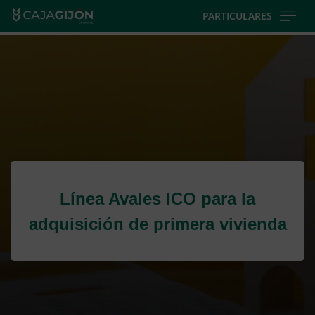
Skip
PARTICULARES
to
Cargando
main
contenido,
contentt
por
favor
espere...
Línea Avales ICO para la
adquisición de primera vivienda