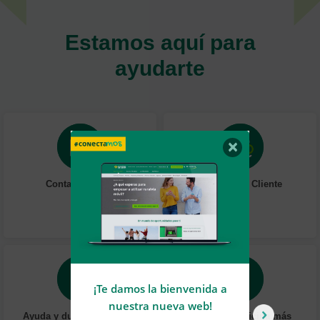
Estamos aquí para
ayudarte
×
Contacta online
Atención al Cliente
¡Te damos la bienvenida a
U
nuestra nueva web!
Ayuda y dudas frecuentes
Localiza tu oficina más